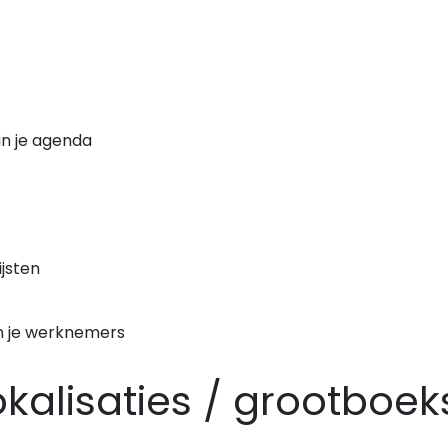
n je agenda
jsten
n je werknemers
okalisaties / grootbo