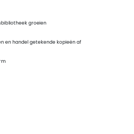
isbibliotheek groeien
n en handel getekende kopieën af
orm