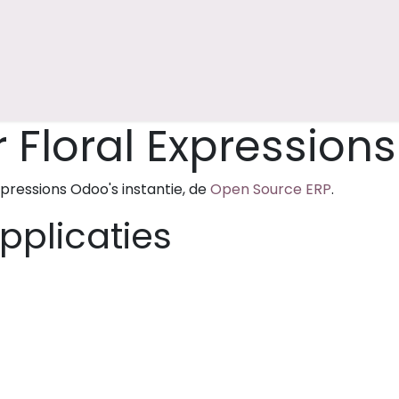
ps
Feest en plezier
Troost en afscheid
Over Marjan
Floral Expressions
pressions Odoo's instantie, de
Open Source ERP
.
pplicaties