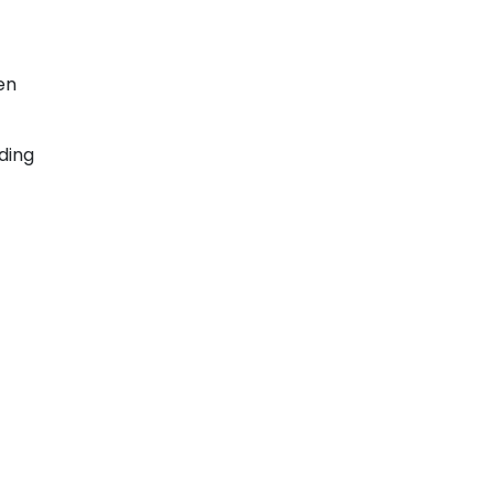
en
ding