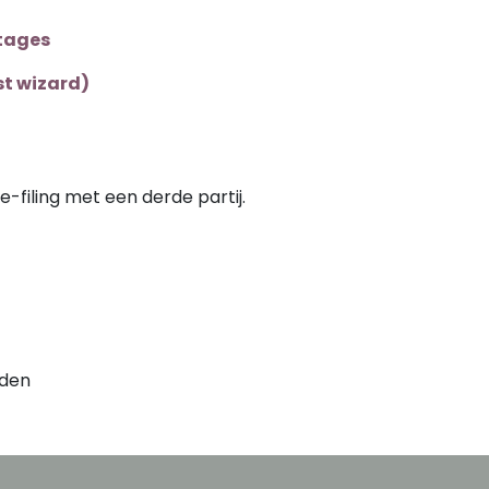
tages
st wizard)
filing met een derde partij.
nden