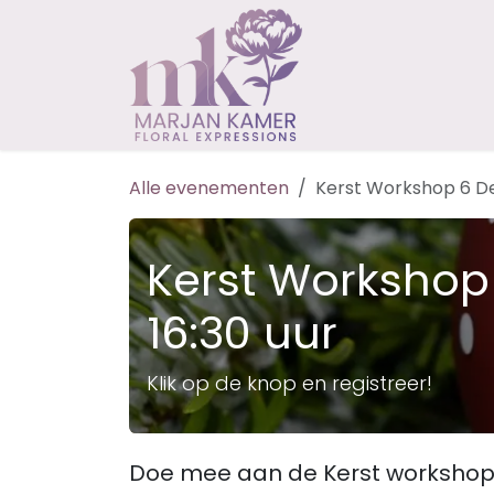
Overslaan naar inhoud
Home
Worksho
Alle evenementen
Kerst Workshop 6 De
Kerst Workshop
16:30 uur
Klik op de knop en registreer!
Doe mee aan de Kerst worksho