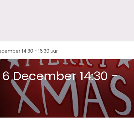
ps
Feest en plezier
Troost en afscheid
Over Marjan
cember 14:30 - 16:30 uur
 6 December 14:30 -
p