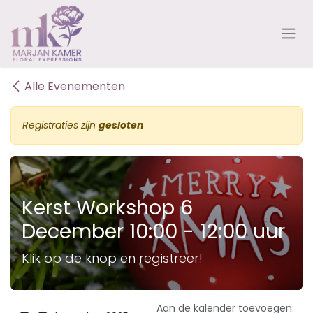
Overslaan naar inhoud
Alle Evenementen
Registraties zijn
gesloten
Kerst Workshop 6
December 10:00 - 12:00 uur
Klik op de knop en registreer!
Aan de kalender toevoegen: